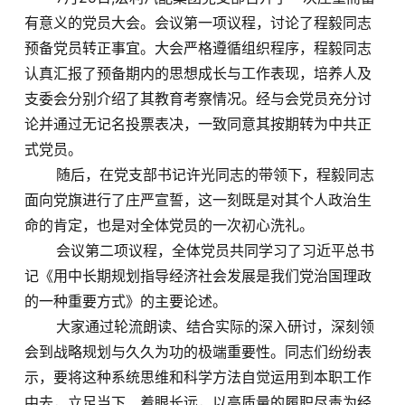
有意义的党员大会。会议第一项议程，讨论了程毅同志
预备党员转正事宜。大会严格遵循组织程序，程毅同志
认真汇报了预备期内的思想成长与工作表现，培养人及
支委会分别介绍了其教育考察情况。经与会党员充分讨
论并通过无记名投票表决，一致同意其按期转为中共正
式党员。
随后，在党支部书记许光同志的带领下，程毅同志
面向党旗进行了庄严宣誓，这一刻既是对其个人政治生
命的肯定，也是对全体党员的一次初心洗礼。
会议第二项议程，全体党员共同学习了习近平总书
记《用中长期规划指导经济社会发展是我们党治国理政
的一种重要方式》的主要论述。
大家通过轮流朗读、结合实际的深入研讨，深刻领
会到战略规划与久久为功的极端重要性。同志们纷纷表
示，要将这种系统思维和科学方法自觉运用到本职工作
中去，立足当下、着眼长远，以高质量的履职尽责为经