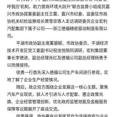
呼我应’机制，助力营商环境大跃升”联合监督小组成员嘉
兴市政协提案委副主任王蕾、嘉兴市纪委、监委驻市政
协机关纪检监察组长萧雪忠等人走访调研委员企业宏利
汽配集团下属子公司——浙江德福精密驱动制造有限公
司。
平湖市政协副主席董碧颖、市政协委员、平湖经济
技术开发区党工委副书记祝佳悦陪同调研，宏利集团董
事长李德进、副总经理肖红及德福公司副总经理杨勇予
以热情接待。
徐勇一行首先深入德福公司生产车间进行参观，实
地了解了企业生产经营情况。
随后，政企双方围绕企业发展这一核心主题，聚焦
汽车产业现状，就人才引进与人才配套、惠企政策兑
换、企业经营管理创新、优化政府监管效能及金融服务
保障等议题展开了座谈交流。
徐勇强调，政协要充分发挥其作为连接政府与企业